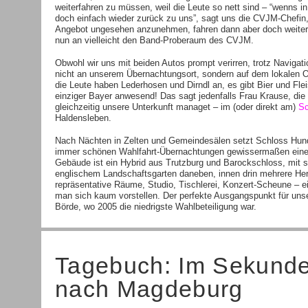
weiterfahren zu müssen, weil die Leute so nett sind – “wenns i
doch einfach wieder zurück zu uns”, sagt uns die CVJM-Chefin,
Angebot ungesehen anzunehmen, fahren dann aber doch weiter. 
nun an vielleicht den Band-Proberaum des CVJM.
Obwohl wir uns mit beiden Autos prompt verirren, trotz Navigati
nicht an unserem Übernachtungsort, sondern auf dem lokalen Ok
die Leute haben Lederhosen und Dirndl an, es gibt Bier und Fl
einziger Bayer anwesend! Das sagt jedenfalls Frau Krause, die 
gleichzeitig unsere Unterkunft managet – im (oder direkt am)
Sc
Haldensleben.
Nach Nächten in Zelten und Gemeindesälen setzt Schloss Hundi
immer schönen Wahlfahrt-Übernachtungen gewissermaßen eine 
Gebäude ist ein Hybrid aus Trutzburg und Barockschloss, mit 
englischem Landschaftsgarten daneben, innen drin mehrere H
repräsentative Räume, Studio, Tischlerei, Konzert-Scheune – ei
man sich kaum vorstellen. Der perfekte Ausgangspunkt für unse
Börde, wo 2005 die niedrigste Wahlbeteiligung war.
Tagebuch: Im Sekunde
nach Magdeburg