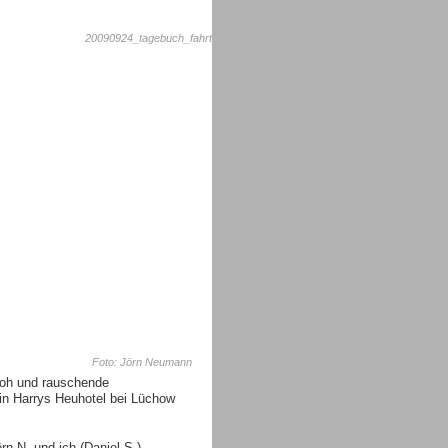
Foto: Jörn Neumann
troh und rauschende
 in Harrys Heuhotel bei Lüchow
rn N. und ich (Daniel S.)