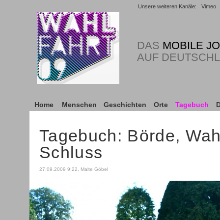
Unsere weiteren Kanäle:
Vimeo
DAS
MOBILE J
AUF DEUTSCH
Home
Menschen
Geschichten
Orte
Tagebuch
D
Tagebuch: Börde, Wah
Schluss
27.09.2009 9:22, Malte Göbel