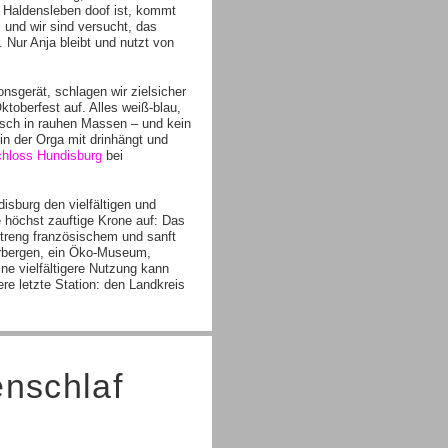
n Haldensleben doof ist, kommt
 und wir sind versucht, das
Nur Anja bleibt und nutzt von
onsgerät, schlagen wir zielsicher
toberfest auf. Alles weiß-blau,
eisch in rauhen Massen – und kein
in der Orga mit drinhängt und
hloss Hundisburg
bei
sburg den vielfältigen und
höchst zauftige Krone auf: Das
streng französischem und sanft
erbergen, ein Öko-Museum,
ne vielfältigere Nutzung kann
re letzte Station: den Landkreis
nschlaf