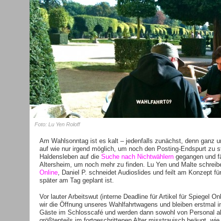
Foto: Lu Yen Roloff
Am Wahlsonntag ist es kalt – jedenfalls zunächst, denn ganz un
auf wie nur irgend möglich, um noch den Posting-Endspurt zu sta
Haldensleben auf die
Suche nach Nichtwählern
gegangen und fä
Altersheim, um noch mehr zu finden. Lu Yen und Malte schrei
Online
, Daniel P. schneidet Audioslides und feilt am Konzept f
später am Tag geplant ist.
Vor lauter Arbeitswut (interne Deadline für Artikel für Spiegel O
wir die Öffnung unseres Wahlfahrtwagens und bleiben erstmal in
Gäste im Schlosscafé und werden dann sowohl von Personal a
größtenteils im fortgeschrittenen Alter misstrauisch beäugt, wi