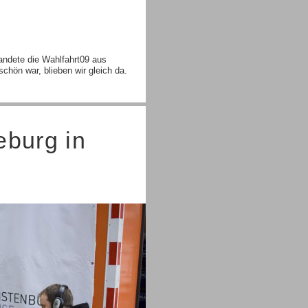
andete die Wahlfahrt09 aus
schön war, blieben wir gleich da.
burg in