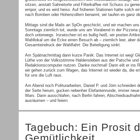
sitzen, anstatt Sahnetorte und Filterkaffee mit Schuss zu geni
empor, und es wird heiss. Auf früheren Stationen hatte solch 
nach Bomben oder Hohenzollern benannt, wir taufen es ganz de
Mittags sind die Mails an SpOn geschickt, und wir machen uns
Sonntags ziemlich tot, wurde uns am Vorabend in der Pizzeria g
doch unterwegs. Inzwischen ist es bullig heiß, wir posten Artik
Wahllokal um die Ecke einen Besuch ab – ziemlich leer, aber d
Gesamteindruck der Wahlfahrt: Die Beteiligung sinkt.
Am Spätnachmittag dann kurze Panik: Das Internet ist weg! Glüc
Lüthe von der Volksstimme Haldensleben aus der Patsche und l
Redaktionscomputer nutzen. Danke nochmal! Dann eilt er ins 
wir gehen zurück zum Wagen, das Internet ist wieder da, die 
für uns die Luft raus.
Am Abend noch Politurarbeiten, Daniel P. und Jörn schneiden d
der Seite herum, gucken nebenher Elefantenrunde, immer neu
Wars. Dann ausschlafen, nach Berlin fahren, Abschiedsaufna
ausräumen – und feiern.
Tagebuch: Ein Prosit 
Gemütlichkeit