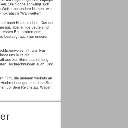
eßen. Die Sonne schwingt sich
ein Wetter besondere Namen, war
mokratisch “Wahlwetter”.
 auf nach Haldensleben. Das sei
esagt, aber einige Leute sind
el, essen Eis, statten dem
as bestätigt auch nur unseren
klicherweise hilft uns Ivar
ässt uns kurz die
Rathaus zur Stimmauszählung,
ersten Hochrechnungen auch. Und
en Film, die anderen werkeln an
e Hochrechnungen und dann Star
hmen vor dem Reichstag, Wagen
der