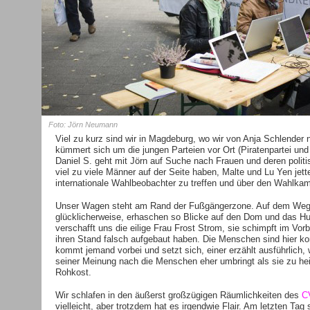
Foto: Jörn Neumann
Viel zu kurz sind wir in Magdeburg, wo wir von Anja Schlender 
kümmert sich um die jungen Parteien vor Ort (Piratenpartei und 
Daniel S. geht mit Jörn auf Suche nach Frauen und deren politi
viel zu viele Männer auf der Seite haben, Malte und Lu Yen jett
internationale Wahlbeobachter zu treffen und über den Wahlkam
Unser Wagen steht am Rand der Fußgängerzone. Auf dem Weg d
glücklicherweise, erhaschen so Blicke auf den Dom und das H
verschafft uns die eilige Frau Frost Strom, sie schimpft im Vorb
ihren Stand falsch aufgebaut haben. Die Menschen sind hier ko
kommt jemand vorbei und setzt sich, einer erzählt ausführlic
seiner Meinung nach die Menschen eher umbringt als sie zu heile
Rohkost.
Wir schlafen in den äußerst großzügigen Räumlichkeiten des
CV
vielleicht, aber trotzdem hat es irgendwie Flair. Am letzten Tag 