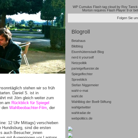
WP Cumulus Flash tag cloud by
Roy Tanck
Morton
requires
Flash Player
9 or bet
Folgen Sie uns
Blogroll
Betahaus
Bildblog
Eisenhüttenstadt Blog
nerd it yourself
Netzpolitik
parteigefluester.de
Spiegelfechter
Spreeblick
Stefan Niggemeier
sonntäglich stehen wir so früh
wahl-o-mat
rten. Daniel S. ist in
wahl.de
hrt mit Jörn gleich weiter zum
Wahlblog der Boell-Stiftung
ben am
Rückblick für Spiegel
ür den
Wahlbeobachter-Film
, der
wahlgetwitter
wahlradar.de
webpolitics.de
nline: 12 Uhr Mittags) verschieben
 Hundisburg, sind die ersten
ls auch Besucher_innen
e wir mit Augenringen vor Laptops