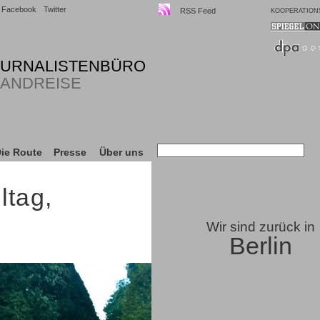
Facebook
Twitter
RSS Feed
KOOPERATION
OURNALISTENBÜRO
LANDREISE
ie Route
Presse
Über uns
ltag,
Wir sind zurück in
Berlin