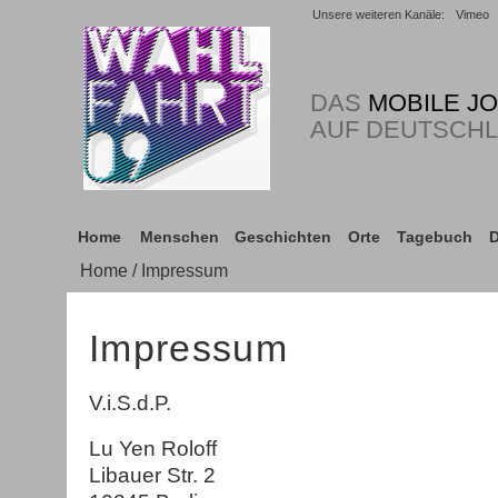
Unsere weiteren Kanäle:
Vimeo
DAS
MOBILE J
AUF DEUTSCH
Home
Menschen
Geschichten
Orte
Tagebuch
D
Home
/ Impressum
Impressum
V.i.S.d.P.
Lu Yen Roloff
Libauer Str. 2