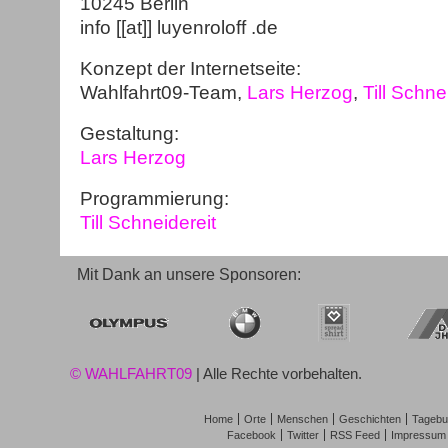
10245 Berlin
info [[at]] luyenroloff .de
Konzept der Internetseite:
Wahlfahrt09-Team,
Lars Herzog
,
Till Schne
Gestaltung:
Lars Herzog
Programmierung:
Till Schneidereit
Mit Dank an unsere Sponsoren:
© WAHLFAHRT09
| Alle Rechte vorbehalten.
Home
Orte
Menschen
Geschichten
Tagebu
Facebook
Twitter
RSS Feed
Impressum