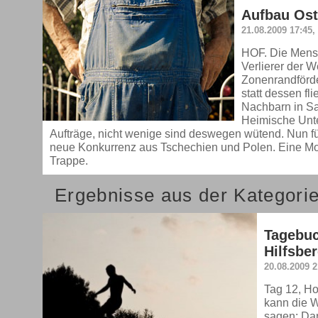
Aufbau Ost
21.08.2009 17:45
HOF. Die Mensc
Verlierer der 
Zonenrandförd
statt dessen fl
Nachbarn in S
Heimische Unte
Aufträge, nicht wenige sind deswegen wütend. Nun fü
neue Konkurrenz aus Tschechien und Polen. Eine 
Trappe.
Ergebnisse aus der Kategori
Tagebuc
Hilfsber
20.08.2009 2
Tag 12, H
kann die W
sagen: Dan