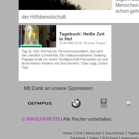
Menschen, 
schon geho
der Hilfsbereitschaft.
Tagebuch: Heiße Zeit
in Hof
19.08.2009 13:18, Thomas Trappe
Tag 11, Hof: Hof hat ein Terrorismusproblem, das wird
hier ziemlich schnell klar. Ein vollautomatisierter Stalking-
Papagei brüllt vor einem Textilgeschäft Passanten an und
droht kleinen Kindern mit Geschenken. Oder sagt „Guten
Tag“.
Mit Dank an unsere Sponsoren:
© WAHLFAHRT09
| Alle Rechte vorbehalten.
Home
Orte
Menschen
Geschichten
Tagebu
Facebook
Twitter
RSS Feed
Impressum