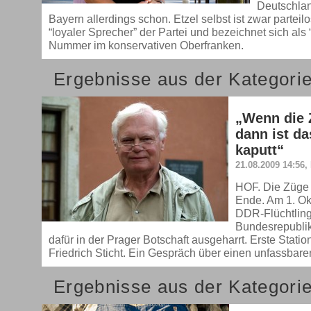
Deutschlan
Bayern allerdings schon. Etzel selbst ist zwar parteilo
“loyaler Sprecher” der Partei und bezeichnet sich als “
Nummer im konservativen Oberfranken.
Ergebnisse aus der Kategori
„Wenn die 
dann ist d
kaputt“
21.08.2009 14:56,
HOF. Die Züge
Ende. Am 1. Ok
DDR-Flüchtling
Bundesrepublik
dafür in der Prager Botschaft ausgeharrt. Erste Stati
Friedrich Sticht. Ein Gespräch über einen unfassbar
Ergebnisse aus der Kategorie