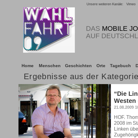
Unsere weiteren Kanäle:
Vimeo
DAS
MOBILE J
AUF DEUTSCH
Home
Menschen
Geschichten
Orte
Tagebuch
D
Ergebnisse aus der Kategor
“Die Li
Westen 
21.08.2009 
HOF. Thomas
2008 im Sta
Linken übe
Zugehörigk