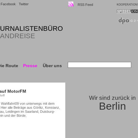
Facebook
Twitter
RSS Feed
KOOPERATION
OURNALISTENBÜRO
LANDREISE
ie Route
Presse
Über uns
 auf MotorFM
loff
Wir sind zurück in
Berlin
ie Wahlfahrt09 von unterwegs mit dem
Hier alle Beiträge aus Görlitz, Konstanz,
u, Leidingen im Saarland, Duisburg-
ein und der Börde.