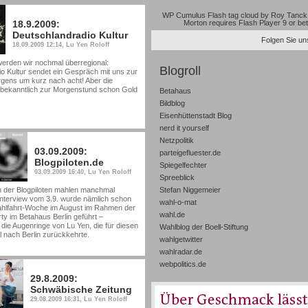
WP Cumulus Flash tag cloud by
Roy Tanck
18.9.2009:
Morton
requires
Flash Player
9 or bet
Deutschlandradio Kultur
Folgen Sie uns
18.09.2009 12:14, Lu Yen Roloff
erden wir nochmal überregional:
Blogroll
o Kultur sendet ein Gespräch mit uns zur
gens um kurz nach acht! Aber die
a bekanntlich zur Morgenstund schon Gold
Betahaus
Bildblog
Eisenhüttenstadt Blog
nerd it yourself
Netzpolitik
03.09.2009:
parteigefluester.de
Blogpiloten.de
Spiegelfechter
03.09.2009 16:40, Lu Yen Roloff
Spreeblick
n der Blogpiloten mahlen manchmal
Stefan Niggemeier
nterview vom 3.9. wurde nämlich schon
wahl-o-mat
ahlfahrt-Woche im August im Rahmen der
wahl.de
 im Betahaus Berlin geführt –
ie Augenringe von Lu Yen, die für diesen
Wahlblog der Boell-Stiftung
 nach Berlin zurückkehrte.
wahlgetwitter
wahlradar.de
webpolitics.de
29.8.2009:
Schwäbische Zeitung
29.08.2009 16:31, Lu Yen Roloff