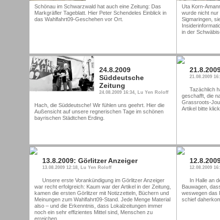
Schönau im Schwarzwald hat auch eine Zeitung: Das
Uta Korn-Amann
Markgräfler Tageblatt. Hier Peter Schendeles Einblick in
wurde nicht nur 
das Wahlfahrt09-Geschehen vor Ort.
Sigmaringen, sie
Insiderinformati
in der Schwäbis
24.8.2009
21.8.2009
Süddeutsche
21.08.2009 16
Zeitung
Tazächlich h
24.08.2009 16:34, Lu Yen Roloff
geschafft, die n
Grassroots-Jour
Hach, die Süddeutsche! Wir fühlen uns geehrt. Hier die
Artikel bitte kli
Außensicht auf unsere regnerischen Tage im schönen
bayrischen Städtchen Erding.
13.8.2009: Görlitzer Anzeiger
12.8.200
13.08.2009 12:18, Lu Yen Roloff
12.08.2009 16
Unsere erste Vorankündigung im Görlitzer Anzeiger
In Halle an 
war recht erfolgreich: Kaum war der Artikel in der Zeitung,
Bauwagen, dass
kamen die ersten Görlitzer mit Notizzetteln, Büchern und
weswegen das P
Meinungen zum Wahlfahrt09-Stand. Jede Menge Material
schief daherkomm
also – und die Erkenntnis, dass Lokalzeitungen immer
noch ein sehr effizientes Mittel sind, Menschen zu
erreichen.