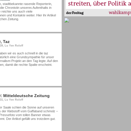
, stadtbekannte rasende Reporterin,
die Chronistin unseres Aufenthalts in
 reichte uns auch viele
onen und Kontakte weiter. Hier ihr Artikel
chen Zeitung.
, Taz
:39, Lu Yen Roloff
aben wir es auch schnell in die taz
atürlich eine Grundsympathie für unser
nalism-Projekt an den Tag legte. Auf den
cken, damit die rechte Spalte erscheint.
9: Mitteldeutsche Zeitung
:31, Lu Yen Roloff
der Saale schien die Sonne auf unseren
 der Klebstoff vom Gaffaband schmolz –
ressefoto vom tollen Banner etwas
t. Der Artikel gefällt uns trotzdem gut.