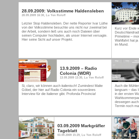
28.09.2009: Volksstimme Haldensleben
28.09.2009 16:30, Lu Yen Roloff
Letzter Stop Haldensleben. Der nette Reporter Ivar Lüthe
von der Volksstimme besuchte uns nicht nur zweimal bei
Kurz vor Ende w
der Arbeit, sondern ließ uns auch noch Dateien über
Deutschlandradi
seinen Computer hochladen, als unser Internet versagte.
Primetime – mor
Hier seine Sicht auf unser Projekt.
Wahlfahrt hat j
im Mund.
13.9.2009 – Radio
Colonia (WDR)
13.09.2009 13:30, Lu Yen Roloff
Si, claro, wir können auch italienisch! Zumindest Malte
Auch die Mühle
Göbel, der hier auf Radio Colonia ein souveränes
langsam – das I
Interview für die Italiener gibt. Profonda Provincia!
in der ersten W
Wahlsommerparty
deswegen auch d
Termin noch mal
03.09.2009 Markgräfler
Tageblatt
03.09.2009 15:29, Lu Yen Roloff