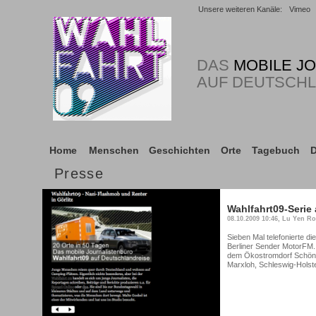
Unsere weiteren Kanäle:
Vimeo
DAS
MOBILE J
AUF DEUTSCH
Home
Menschen
Geschichten
Orte
Tagebuch
D
Presse
Wahlfahrt09-Serie
08.10.2009 10:46, Lu Yen Ro
Sieben Mal telefonierte d
Berliner Sender MotorFM. 
dem Ökostromdorf Schöna
Marxloh, Schleswig-Holst