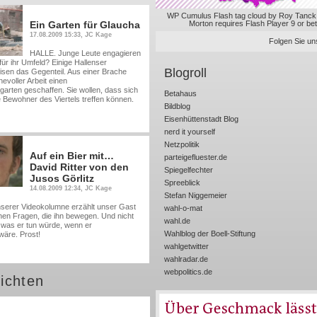
WP Cumulus Flash tag cloud by
Roy Tanck
Ein Garten für Glaucha
Morton
requires
Flash Player
9 or bet
17.08.2009 15:33, JC Kage
Folgen Sie uns
HALLE. Junge Leute engagieren
für ihr Umfeld? Einige Hallenser
Blogroll
sen das Gegenteil. Aus einer Brache
evoller Arbeit einen
arten geschaffen. Sie wollen, dass sich
Betahaus
e Bewohner des Viertels treffen können.
Bildblog
Eisenhüttenstadt Blog
nerd it yourself
Netzpolitik
Auf ein Bier mit…
parteigefluester.de
David Ritter von den
Spiegelfechter
Jusos Görlitz
Spreeblick
14.08.2009 12:34, JC Kage
Stefan Niggemeier
serer Videokolumne erzählt unser Gast
wahl-o-mat
chen Fragen, die ihn bewegen. Und nicht
wahl.de
was er tun würde, wenn er
Wahlblog der Boell-Stiftung
äre. Prost!
wahlgetwitter
wahlradar.de
webpolitics.de
ichten