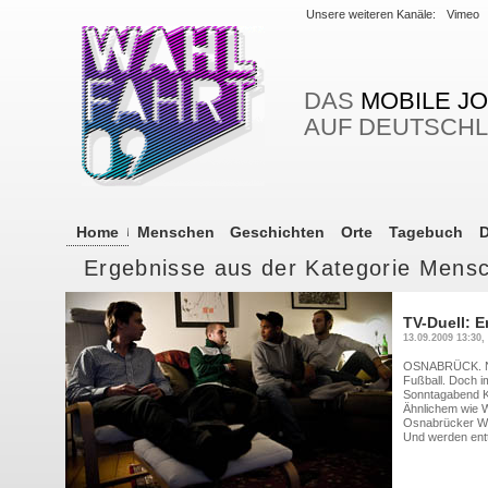
Unsere weiteren Kanäle:
Vimeo
DAS
MOBILE J
AUF DEUTSCH
Home
Menschen
Geschichten
Orte
Tagebuch
D
Ergebnisse aus der Kategorie Mens
TV-Duell: E
13.09.2009 13:30,
OSNABRÜCK. No
Fußball. Doch 
Sonntagabend K
Ähnlichem wie 
Osnabrücker Wes
Und werden ent