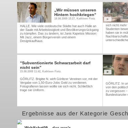
„Wir müssen unseren
Hintern hochkriegen“
18.08.2009 15:27, Kathleen Fietz
sich nicht mehr 
HALLE. Wie viele ostdeutsche Städte hat auch Halle an
Studenten bewei
der Saale mit Arbeitslosigkeit und Bevölkerungsrückgang
haben sie in müh
zu kämpfen. Das zu ändern, ist Janis Kapetsis Mission:
Nachbarschaftsg
Mit Jazz, einem Bürgerverein und einem
unterschiedlich
Designkaufhaus.
“Subventionierte Schwarzarbeit darf
nicht sein”
15.08.2009 11:42, Kathleen Fietz
GÖRLITZ. Brigitte N. wirft Görlitzer Vereinen vor, mit der
Vergabe von 1,50-Euro-Jobs Geld zu verdienen.
GÖRLITZ. In un
Fotografieren lassen wollte sie sich nicht. Schließlich
von den politis
trage sie Uniform.
zu vergessen – 
Bundeskanzler w
Ergebnisse aus der Kategorie Gesch
Wahlfahrt09 – das war’s