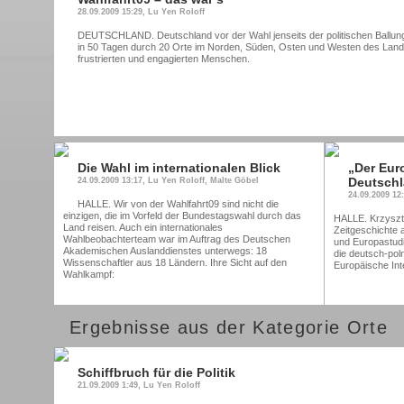
28.09.2009 15:29, Lu Yen Roloff
DEUTSCHLAND. Deutschland vor der Wahl jenseits der politischen Ballungs
in 50 Tagen durch 20 Orte im Norden, Süden, Osten und Westen des Landes
frustrierten und engagierten Menschen.
Die Wahl im internationalen Blick
„Der Eur
Deutschl
24.09.2009 13:17, Lu Yen Roloff, Malte Göbel
24.09.2009 12
HALLE. Wir von der Wahlfahrt09 sind nicht die
einzigen, die im Vorfeld der Bundestagswahl durch das
HALLE. Krzyszto
Land reisen. Auch ein internationales
Zeitgeschichte 
Wahlbeobachterteam war im Auftrag des Deutschen
und Europastudi
Akademischen Auslanddienstes unterwegs: 18
die deutsch-pol
Wissenschaftler aus 18 Ländern. Ihre Sicht auf den
Europäische Int
Wahlkampf:
Ergebnisse aus der Kategorie Orte
Schiffbruch für die Politik
21.09.2009 1:49, Lu Yen Roloff