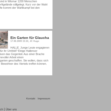
 sind in Wismar 1200 Menschen
ftgelände stillgelegt. Kurz vor der Wahl
 Wie kommt der Wahlkampf bei den
Ein Garten für Glaucha
17.08.2009 15:33, JC Kage
HALLE. Junge Leute engagieren
für ihr Umfeld? Einige Hallenser
sen das Gegenteil. Aus einer Brache
evoller Arbeit einen
arten geschaffen. Sie wollen, dass sich
e Bewohner des Viertels treffen können.
Kontakt
Impressum
ch
Über uns