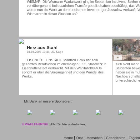
WISMAR. Die Wismarer Wadanwerft ging im September insolvent. Seither
vorrübergehend bei staatlichen Transfergesellschaften beschäftigt, das Wer
wurde nun die Werft an den russischen Investor Igor Jussufow verkauft.
Wismarern in dieser Situation an?
Herz aus Stahl
19.08.2009 12:44, JC Kage
EISENHÜTTENSTADT. Manfred Groß hat sein
gesamtes Berufsleben im ehemaligen EKO-Stahlwerk in
sich nicht mehr 
Eisenhüttenstadt verbracht. Mit den Wahlfahrt09-VJs
Studenten bewei
spricht er über die Vergangenheit und den Wandel des
haben sie in müh
Werks.
Nachbarschaftsg
unterschiedlich
Mit Dank an unsere Sponsoren:
© WAHLFAHRT09
| Alle Rechte vorbehalten.
Home
Orte
Menschen
Geschichten
Tagebu