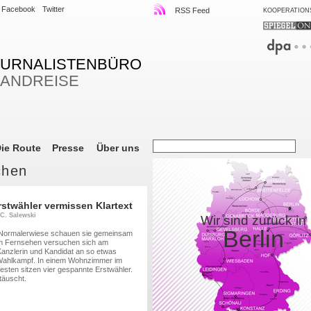
Facebook
Twitter
RSS Feed
KOOPERATION
OURNALISTENBÜRO
LANDREISE
ie Route
Presse
Über uns
chen
rstwähler vermissen Klartext
 C. Salewski
Wir sind zurück in
Berlin
rmalerwiese schauen sie gemeinsam
im Fernsehen versuchen sich am
anzlerin und Kandidat an so etwas
Wahlkampf. In einem Wohnzimmer im
ten sitzen vier gespannte Erstwähler.
täuscht.