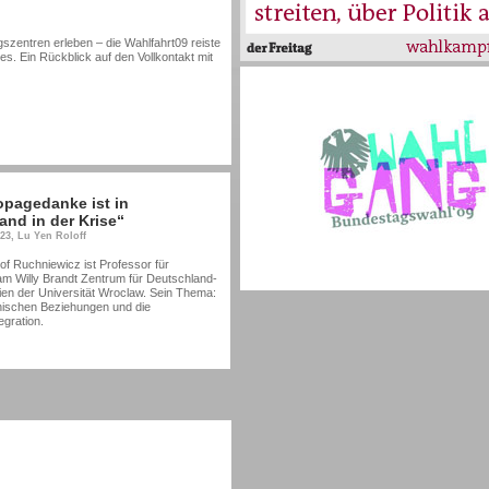
zentren erleben – die Wahlfahrt09 reiste
. Ein Rückblick auf den Vollkontakt mit
opagedanke ist in
and in der Krise“
:23, Lu Yen Roloff
f Ruchniewicz ist Professor für
am Willy Brandt Zentrum für Deutschland-
en der Universität Wroclaw. Sein Thema:
nischen Beziehungen und die
egration.