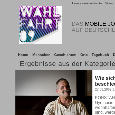
Unsere weiteren Kanäle:
Vimeo
DAS
MOBILE J
AUF DEUTSCH
Home
Menschen
Geschichten
Orte
Tagebuch
D
Ergebnisse aus der Kategori
Wie sich
beschle
27.08.2009 8
KONSTANZ.
Gymnasien 
wohnhaften
sind, werd