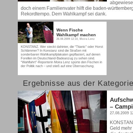
abgewiese
doch einem Familienvater hilft die baden-württember
Rekordtempo. Dem Wahlkampf sei dank.
Wenn Fische
Wahlkampf machen
26.08.2009 12:10, Moira Lenz
KONSTANZ. Wer steckt dahinter, die “Titanic” oder Horst
Schlämmer? In Konstanz sind die Straßen mit
sonderbaren Wahlkampfplakaten gepflastert, auf denen
Forellen im Deutschland-Badeanzug zu sehen sind.
“Wahlfahrt”-Reporterin Moira Lenz spürte den Fischen in
der Politik nach – und stieß auf eine Überraschung.
Ergebnisse aus der Kategorie
Aufsch
– Camp
27.08.2009 1
KONSTANZ.
Geld mehr f