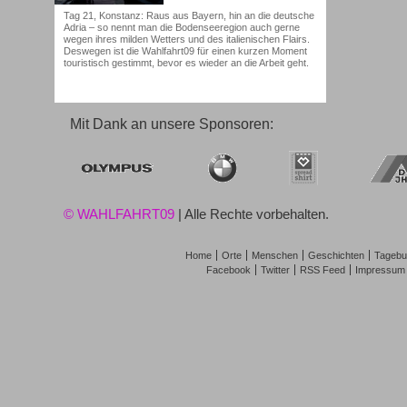
Tag 21, Konstanz: Raus aus Bayern, hin an die deutsche
Adria – so nennt man die Bodenseeregion auch gerne
wegen ihres milden Wetters und des italienischen Flairs.
Deswegen ist die Wahlfahrt09 für einen kurzen Moment
touristisch gestimmt, bevor es wieder an die Arbeit geht.
Mit Dank an unsere Sponsoren:
© WAHLFAHRT09
| Alle Rechte vorbehalten.
Home
Orte
Menschen
Geschichten
Tagebu
Facebook
Twitter
RSS Feed
Impressum