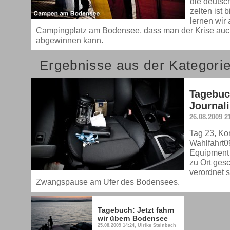
die deutsc
zelten ist 
lernen wir
Campingplatz am Bodensee, dass man der Krise auch
abgewinnen kann.
Ergebnisse aus der Kategori
Tagebuc
Journal
26.08.2009 2
Tag 23, Kon
Wahlfahrt0
Equipment 
zu Ort ges
verordnet s
Zwangspause am Ufer des Bodensees.
Tagebuch: Jetzt fahrn
wir übern Bodensee
25.08.2009 14:24, Ulrike Steinbach