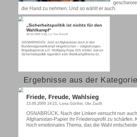
geschworen
die Hand zu nehmen. Und so wählt er auch.
„Sicherheitspolitik ist nichts für den
Wahlkampf“
28.08.2009 0:08, Lu Yen Roloff
SIGMARINGEN. Jetzt ist Afghanistan doch in den
Bundestagswahlkampf eingebrochen – notgedrungen.
Brigadegeneral a.D. Wolfgang Kopp (63) erklärt, warum
Sicherheitspolitik eigentlich kein Wahlkampfthema ist.
Ergebnisse aus der Kategori
Friede, Freude, Wahlsieg
13.09.2009 14:21, Lena Gürtler, Ute Zauft
OSNABRÜCK. Nach der Linken versucht nun auch 
Afghanistan-Papier ihr Friedensprofil zu schärfen. 
hoch emotionales Thema, das die Wahl entscheide