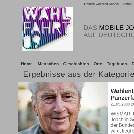
Unsere weiteren Kanäle:
Vimeo
DAS
MOBILE J
AUF DEUTSCH
Home
Menschen
Geschichten
Orte
Tagebuch
D
Ergebnisse aus der Kategor
Wahlent
Panzerf
21.09.2009 2
WISMAR. De
Joachim Sc
der Bunde
wird, liegt