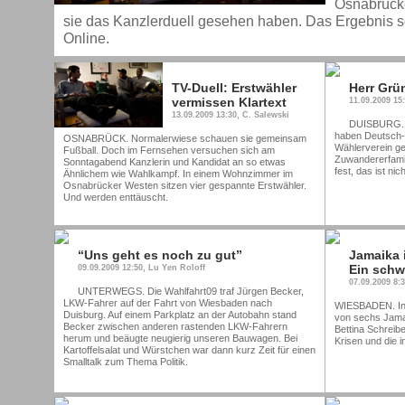
Osnabrücke
sie das Kanzlerduell gesehen haben. Das Ergebnis s
Online.
TV-Duell: Erstwähler
Herr Grü
vermissen Klartext
11.09.2009 15
13.09.2009 13:30, C. Salewski
DUISBURG. A
haben Deutsch-
OSNABRÜCK. Normalerwiese schauen sie gemeinsam
Wählerverein g
Fußball. Doch im Fernsehen versuchen sich am
Zuwandererfamili
Sonntagabend Kanzlerin und Kandidat an so etwas
fest, das ist nic
Ähnlichem wie Wahlkampf. In einem Wohnzimmer im
Osnabrücker Westen sitzen vier gespannte Erstwähler.
Und werden enttäuscht.
“Uns geht es noch zu gut”
Jamaika 
Ein schwi
09.09.2009 12:50, Lu Yen Roloff
07.09.2009 8:3
UNTERWEGS. Die Wahlfahrt09 traf Jürgen Becker,
LKW-Fahrer auf der Fahrt von Wiesbaden nach
WIESBADEN. In 
Duisburg. Auf einem Parkplatz an der Autobahn stand
von sechs Jama
Becker zwischen anderen rastenden LKW-Fahrern
Bettina Schreib
herum und beäugte neugierig unseren Bauwagen. Bei
Krisen und die 
Kartoffelsalat und Würstchen war dann kurz Zeit für einen
Smalltalk zum Thema Politik.