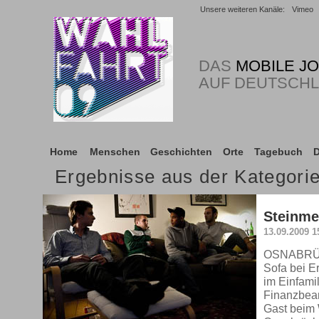
Unsere weiteren Kanäle:
Vimeo
DAS
MOBILE J
AUF DEUTSCH
Home
Menschen
Geschichten
Orte
Tagebuch
D
Ergebnisse aus der Kategor
Steinme
13.09.2009 1
OSNABRÜCK
Sofa bei E
im Einfami
Finanzbeam
Gast beim 