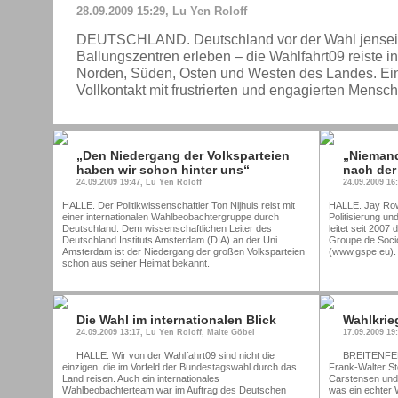
28.09.2009 15:29, Lu Yen Roloff
DEUTSCHLAND. Deutschland vor der Wahl jenseits
Ballungszentren erleben – die Wahlfahrt09 reiste i
Norden, Süden, Osten und Westen des Landes. Ein
Vollkontakt mit frustrierten und engagierten Mensc
„Den Niedergang der Volksparteien
„Niemand
haben wir schon hinter uns“
nach der
24.09.2009 19:47, Lu Yen Roloff
24.09.2009 16
HALLE. Der Politikwissenschaftler Ton Nijhuis reist mit
HALLE. Jay Rowe
einer internationalen Wahlbeobachtergruppe durch
Politisierung un
Deutschland. Dem wissenschaftlichen Leiter des
leitet seit 2007
Deutschland Instituts Amsterdam (DIA) an der Uni
Groupe de Socio
Amsterdam ist der Niedergang der großen Volksparteien
(www.gspe.eu).
schon aus seiner Heimat bekannt.
Die Wahl im internationalen Blick
Wahlkrie
24.09.2009 13:17, Lu Yen Roloff, Malte Göbel
17.09.2009 19
HALLE. Wir von der Wahlfahrt09 sind nicht die
BREITENFELD
einzigen, die im Vorfeld der Bundestagswahl durch das
Frank-Walter S
Land reisen. Auch ein internationales
Carstensen und 
Wahlbeobachterteam war im Auftrag des Deutschen
was ein echter 