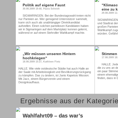
Politik auf eigene Faust
“Klimasc
eine zu k
30.08.2009 19:40, Paula Scheidt
29.08.2009 11
SIGMARINGEN. Bei der Bundestagswahl treten nicht
nur Parteien an. Wer genügend Unterstützer sammelt,
SIGMARINGEN. G
kann sich auch als unabhängiger Direktkandidat
und Stadtrat der
aufstellen. Einen solchen parteilosen Kandidaten haben
großen Parteien
wir in Sigmaringen auf dem Marktplatz kennen gelernt,
Wahlkampf zugu
während er auf einem Stehroller Wahlkampf machte.
würden. Gefährl
„Wir müssen unseren Hintern
Stimmen 
hochkriegen“
17.08.2009 18
18.08.2009 15:27, Kathleen Fietz
HALLE. Jede
die zu uns an 
HALLE. Wie viele ostdeutsche Städte hat auch Halle an
ein paar Stimme
der Saale mit Arbeitslosigkeit und Bevölkerungsrückgang
einem ehemalig
zu kämpfen. Das zu ändern, ist Janis Kapetsis Mission:
finden, dass in 
Mit Jazz, einem Bürgerverein und einem
Designkaufhaus.
Ergebnisse aus der Kategori
Wahlfahrt09 – das war’s