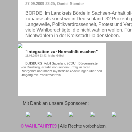
27.09.2009 23:25, Daniel Stender
BÖRDE. Im Landkreis Börde in Sachsen-Anhalt bl
zuhause als sonst wo in Deutschland: 32 Prozent g
Langeweile, Politikverdrossenheit, Protest und Verp
viele Wahlberechtigte, die nicht wählen wollen. F
Nichtwählern in der Kreisstadt Haldensleben.
“Integration zur Normalität machen”
11.09.2009 23:43, Malte Göbel
DUISBURG. Adolf Sauerland (CDU), Bürgermeister
von Duisburg, erzählt von seinem Erfolg im roten
Ruhrgebiet und macht mysteriöse Andeutungen über den
Umgang mit Problemvierteln.
Mit Dank an unsere Sponsoren:
© WAHLFAHRT09
| Alle Rechte vorbehalten.