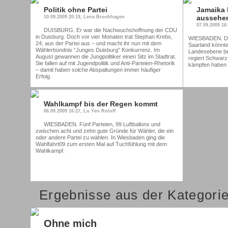
Politik ohne Partei
Jamaika 
aussehe
10.09.2009 20:19, Lena Brochhagen
07.09.2009 16
DUISBURG. Er war die Nachwuchshoffnung der CDU
in Duisburg. Doch vor vier Monaten trat Stephan Krebs,
WIESBADEN. Dar
24, aus der Partei aus – und macht ihr nun mit dem
Saarland könnte 
Wählerbündnis “Junges Duisburg” Konkurrenz. Im
Landesebene b
August gewannen die Jungpolitiker einen Sitz im Stadtrat.
regiert Schwarz
Sie fallen auf mit Jugendpolitik und Anti-Parteien-Rhetorik
kämpfen haben d
– damit haben solche Abspaltungen immer häufiger
Erfolg.
Wahlkampf bis der Regen kommt
06.09.2009 16:27, Lu Yen Roloff
WIESBADEN. Fünf Parteien, 99 Luftballons und
zwischen acht und zehn gute Gründe für Wähler, die ein
oder andere Partei zu wählen. In Wiesbaden ging die
Wahlfahrt09 zum ersten Mal auf Tuchfühlung mit dem
Wahlkampf.
Ergebnisse aus der Kategorie
Ohne mich