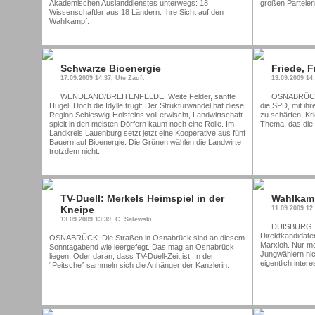
Akademischen Auslanddienstes unterwegs: 18
großen Parteien
Wissenschaftler aus 18 Ländern. Ihre Sicht auf den
Wahlkampf:
Schwarze Bioenergie
Friede, 
17.09.2009 14:37, Ute Zauft
13.09.2009 14
WENDLAND/BREITENFELDE. Weite Felder, sanfte
OSNABRÜCK.
Hügel. Doch die Idylle trügt: Der Strukturwandel hat diese
die SPD, mit ihr
Region Schleswig-Holsteins voll erwischt, Landwirtschaft
zu schärfen. Kr
spielt in den meisten Dörfern kaum noch eine Rolle. Im
Thema, das die
Landkreis Lauenburg setzt jetzt eine Kooperative aus fünf
Bauern auf Bioenergie. Die Grünen wählen die Landwirte
trotzdem nicht.
TV-Duell: Merkels Heimspiel in der
Wahlkamp
Kneipe
11.09.2009 12:
13.09.2009 13:39, C. Salewski
DUISBURG. W
Direktkandidate
OSNABRÜCK. Die Straßen in Osnabrück sind an diesem
Marxloh. Nur me
Sonntagabend wie leergefegt. Das mag an Osnabrück
Jungwählern nic
liegen. Oder daran, dass TV-Duell-Zeit ist. In der
eigentlich intere
“Peitsche” sammeln sich die Anhänger der Kanzlerin.