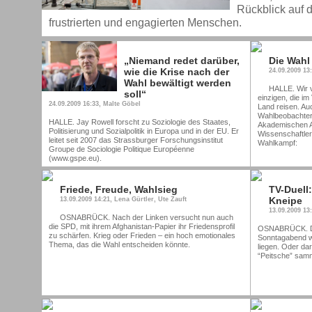
Rückblick auf d
frustrierten und engagierten Menschen.
„Niemand redet darüber,
Die Wahl 
wie die Krise nach der
24.09.2009 13
Wahl bewältigt werden
HALLE. Wir v
soll“
einzigen, die i
24.09.2009 16:33, Malte Göbel
Land reisen. Auc
Wahlbeobachter
HALLE. Jay Rowell forscht zu Soziologie des Staates,
Akademischen A
Politisierung und Sozialpolitik in Europa und in der EU. Er
Wissenschaftler
leitet seit 2007 das Strassburger Forschungsinstitut
Wahlkampf:
Groupe de Sociologie Politique Européenne
(www.gspe.eu).
Friede, Freude, Wahlsieg
TV-Duell:
Kneipe
13.09.2009 14:21, Lena Gürtler, Ute Zauft
13.09.2009 13
OSNABRÜCK. Nach der Linken versucht nun auch
die SPD, mit ihrem Afghanistan-Papier ihr Friedensprofil
OSNABRÜCK. Die
zu schärfen. Krieg oder Frieden – ein hoch emotionales
Sonntagabend w
Thema, das die Wahl entscheiden könnte.
liegen. Oder dar
“Peitsche” samm