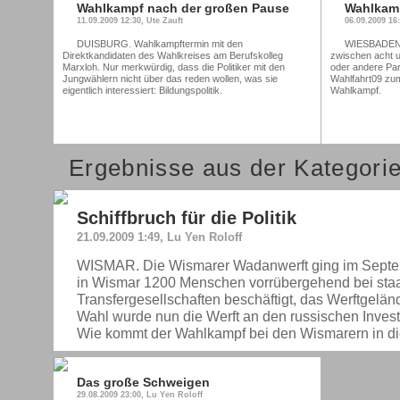
Wahlkampf nach der großen Pause
Wahlkamp
11.09.2009 12:30, Ute Zauft
06.09.2009 16
DUISBURG. Wahlkampftermin mit den
WIESBADEN. 
Direktkandidaten des Wahlkreises am Berufskolleg
zwischen acht u
Marxloh. Nur merkwürdig, dass die Politiker mit den
oder andere Par
Jungwählern nicht über das reden wollen, was sie
Wahlfahrt09 zum
eigentlich interessiert: Bildungspolitik.
Wahlkampf.
Ergebnisse aus der Kategorie
Schiffbruch für die Politik
21.09.2009 1:49, Lu Yen Roloff
WISMAR. Die Wismarer Wadanwerft ging im Septemb
in Wismar 1200 Menschen vorrübergehend bei staa
Transfergesellschaften beschäftigt, das Werftgelände
Wahl wurde nun die Werft an den russischen Investo
Wie kommt der Wahlkampf bei den Wismarern in die
Das große Schweigen
29.08.2009 23:00, Lu Yen Roloff