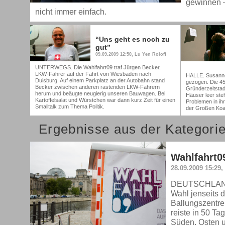
gewinnen – 
nicht immer einfach.
“Uns geht es noch zu
gut”
09.09.2009 12:50, Lu Yen Roloff
UNTERWEGS. Die Wahlfahrt09 traf Jürgen Becker,
LKW-Fahrer auf der Fahrt von Wiesbaden nach
HALLE. Susanne
Duisburg. Auf einem Parkplatz an der Autobahn stand
gezogen. Die 45
Becker zwischen anderen rastenden LKW-Fahrern
Gründerzeitstadt
herum und beäugte neugierig unseren Bauwagen. Bei
Häuser leer steh
Kartoffelsalat und Würstchen war dann kurz Zeit für einen
Problemen in ihr
Smalltalk zum Thema Politik.
der Großen Koali
Ergebnisse aus der Kategori
Wahlfahrt0
28.09.2009 15:29,
DEUTSCHLAND.
Wahl jenseits d
Ballungszentre
reiste in 50 Ta
Süden, Osten 