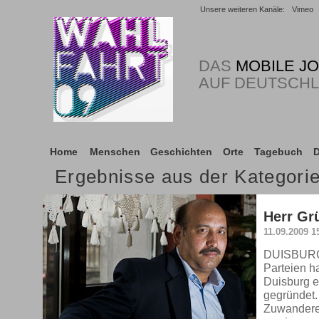
Unsere weiteren Kanäle:
Vimeo
DAS
MOBILE J
AUF DEUTSCH
Home
Menschen
Geschichten
Orte
Tagebuch
D
Ergebnisse aus der Kategor
Herr Gr
11.09.2009 1
DUISBURG.
Parteien h
Duisburg e
gegründet.
Zuwandererf