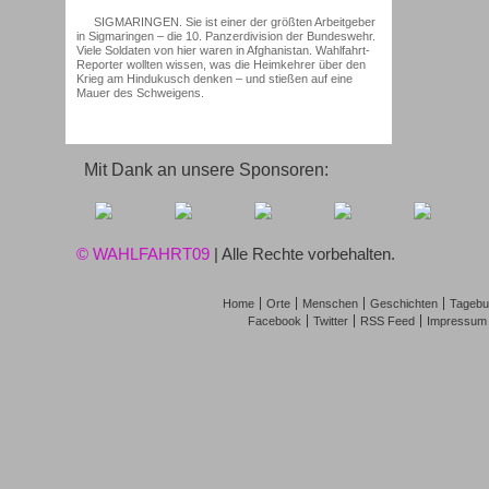
SIGMARINGEN. Sie ist einer der größten Arbeitgeber
in Sigmaringen – die 10. Panzerdivision der Bundeswehr.
Viele Soldaten von hier waren in Afghanistan. Wahlfahrt-
Reporter wollten wissen, was die Heimkehrer über den
Krieg am Hindukusch denken – und stießen auf eine
Mauer des Schweigens.
Mit Dank an unsere Sponsoren:
© WAHLFAHRT09
| Alle Rechte vorbehalten.
Home
Orte
Menschen
Geschichten
Tagebu
Facebook
Twitter
RSS Feed
Impressum