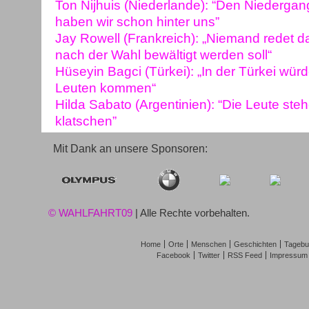
Ton Nijhuis (Niederlande): “Den Niedergan
haben wir schon hinter uns”
Jay Rowell (Frankreich): „Niemand redet da
nach der Wahl bewältigt werden soll“
Hüseyin Bagci (Türkei): „In der Türkei wü
Leuten kommen“
Hilda Sabato (Argentinien): “Die Leute ste
klatschen”
Mit Dank an unsere Sponsoren:
© WAHLFAHRT09
| Alle Rechte vorbehalten.
Home
Orte
Menschen
Geschichten
Tagebu
Facebook
Twitter
RSS Feed
Impressum