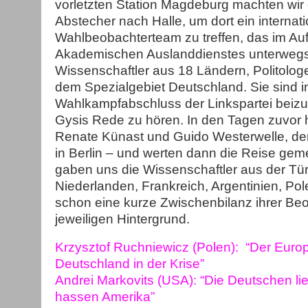
vorletzten Station Magdeburg machten wir 
Abstecher nach Halle, um dort ein internat
Wahlbeobachterteam zu treffen, das im Au
Akademischen Auslanddienstes unterwegs 
Wissenschaftler aus 18 Ländern, Politologe
dem Spezialgebiet Deutschland. Sie sind i
Wahlkampfabschluss der Linkspartei bei
Gysis Rede zu hören. In den Tagen zuvor h
Renate Künast und Guido Westerwelle, den
in Berlin – und werten dann die Reise ge
gaben uns die Wissenschaftler aus der Tür
Niederlanden, Frankreich, Argentinien, P
schon eine kurze Zwischenbilanz ihrer Be
jeweiligen Hintergrund.
Krzysztof Ruchniewicz (Polen): “Der Europ
Deutschland in der Krise”
Andrei Markovits (USA): “Die Deutschen l
hassen Amerika”