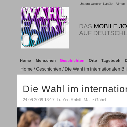
Unsere weiteren Kanäle:
Vimeo
DAS
MOBILE J
AUF DEUTSCH
Home
Menschen
Geschichten
Orte
Tagebuch
D
Home
/
Geschichten
/ Die Wahl im internationalen Bl
Die Wahl im internatio
24.09.2009 13:17, Lu Yen Roloff, Malte Göbel