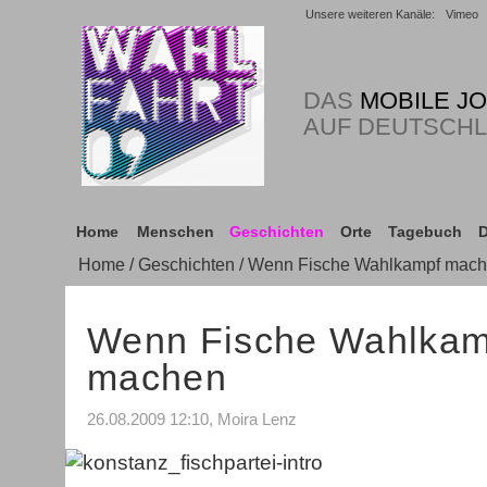
Unsere weiteren Kanäle:
Vimeo
DAS
MOBILE J
AUF DEUTSCH
Home
Menschen
Geschichten
Orte
Tagebuch
D
Home
/
Geschichten
/ Wenn Fische Wahlkampf mac
Wenn Fische Wahlkam
machen
26.08.2009 12:10, Moira Lenz