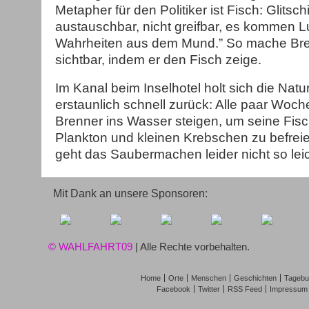
Metapher für den Politiker ist Fisch: Glitsch
austauschbar, nicht greifbar, es kommen Lu
Wahrheiten aus dem Mund.” So mache Bren
sichtbar, indem er den Fisch zeige.
Im Kanal beim Inselhotel holt sich die Natur
erstaunlich schnell zurück: Alle paar Wo
Brenner ins Wasser steigen, um seine Fis
Plankton und kleinen Krebschen zu befreien
geht das Saubermachen leider nicht so leic
Mit Dank an unsere Sponsoren:
© WAHLFAHRT09
| Alle Rechte vorbehalten.
Home
Orte
Menschen
Geschichten
Tagebu
Facebook
Twitter
RSS Feed
Impressum