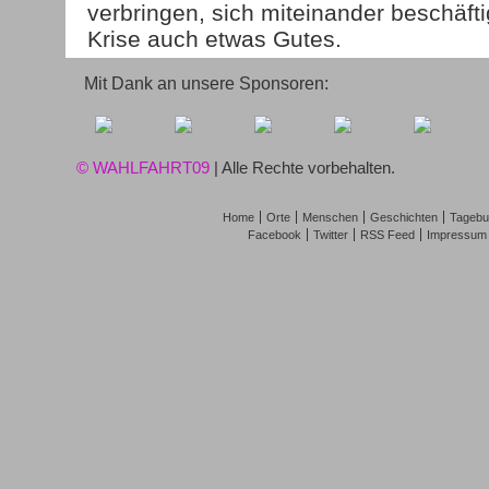
verbringen, sich miteinander beschäfti
Krise auch etwas Gutes.
Mit Dank an unsere Sponsoren:
© WAHLFAHRT09
| Alle Rechte vorbehalten.
Home
Orte
Menschen
Geschichten
Tagebu
Facebook
Twitter
RSS Feed
Impressum