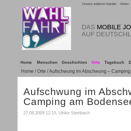
Unsere weiteren Kanäle:
Vimeo
DAS
MOBILE J
AUF DEUTSCH
Home
Menschen
Geschichten
Orte
Tagebuch
D
Home
/
Orte
/ Aufschwung im Abschwung – Campin
Aufschwung im Absch
Camping am Bodense
27.08.2009 12:15, Ulrike Steinbach