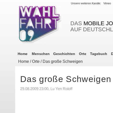
Unsere weiteren Kanäle:
Vimeo
DAS
MOBILE J
AUF DEUTSCH
Home
Menschen
Geschichten
Orte
Tagebuch
D
Home
/
Orte
/ Das große Schweigen
Das große Schweigen
29.08.2009 23:00, Lu Yen Roloff