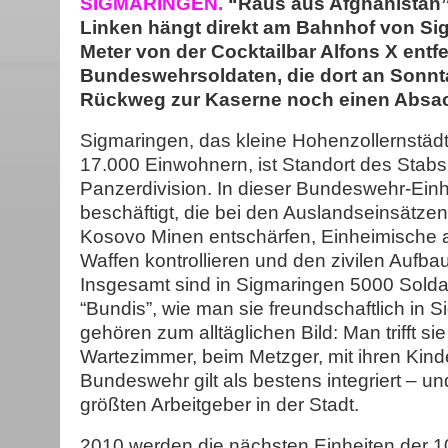
SIGMARINGEN.
“Raus aus Afghanistan”
Linken hängt direkt am Bahnhof von Si
Meter von der Cocktailbar Alfons X entfe
Bundeswehrsoldaten, die dort an Sonn
Rückweg zur Kaserne noch einen Absac
Sigmaringen, das kleine Hohenzollernstäd
17.000 Einwohnern, ist Standort des Stabs
Panzerdivision. In dieser Bundeswehr-Einh
beschäftigt, die bei den Auslandseinsätzen
Kosovo Minen entschärfen, Einheimische 
Waffen kontrollieren und den zivilen Aufbau
Insgesamt sind in Sigmaringen 5000 Soldate
“Bundis”, wie man sie freundschaftlich in 
gehören zum alltäglichen Bild: Man trifft si
Wartezimmer, beim Metzger, mit ihren Kind
Bundeswehr gilt als bestens integriert – und
größten Arbeitgeber in der Stadt.
2010 werden die nächsten Einheiten der 1