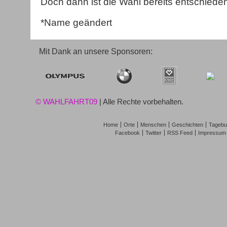
Doch dann ist die Wahl bereits entschiede
*Name geändert
Mit Dank an unsere Sponsoren:
© WAHLFAHRT09
| Alle Rechte vorbehalten.
Home
Orte
Menschen
Geschichten
Tagebu
Facebook
Twitter
RSS Feed
Impressum