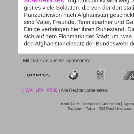
SIGMARINGEN
. Afghanistan ist weit weg.
gibt es viele Soldaten, die von der dort stat
Panzerdivision nach Afghanistan geschick
sind Väter, Freunde, Tennispartner und Ga
Einige verbringen hier ihren Ruhestand. Di
sich auf dem Flohmarkt der Stadt um, wa
den Afghanistaneinsatz der Bundeswehr d
Mit Dank an unsere Sponsoren:
© WAHLFAHRT09
| Alle Rechte vorbehalten.
Home
Orte
Menschen
Geschichten
Tagebu
Facebook
Twitter
RSS Feed
Impressum