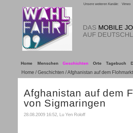
Unsere weiteren Kanäle:
Vimeo
DAS
MOBILE J
AUF DEUTSCH
Home
Menschen
Geschichten
Orte
Tagebuch
D
Home
/
Geschichten
/ Afghanistan auf dem Flohmark
Afghanistan auf dem 
von Sigmaringen
28.08.2009 16:52, Lu Yen Roloff