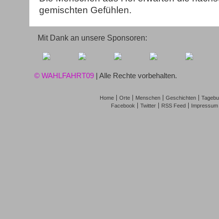
gemischten Gefühlen.
Mit Dank an unsere Sponsoren:
© WAHLFAHRT09
| Alle Rechte vorbehalten.
Home
Orte
Menschen
Geschichten
Tagebu
Facebook
Twitter
RSS Feed
Impressum