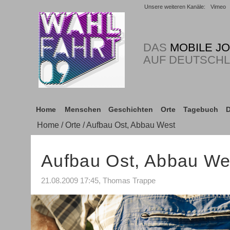
Unsere weiteren Kanäle:
Vimeo
DAS
MOBILE J
AUF DEUTSCH
Home
Menschen
Geschichten
Orte
Tagebuch
D
Home
/
Orte
/ Aufbau Ost, Abbau West
Aufbau Ost, Abbau We
21.08.2009 17:45, Thomas Trappe