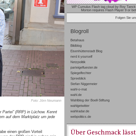
WP Cumulus Flash tag cloud by
Roy Tanck
Morton
requires
Flash Player
9 or bet
Folgen Sie uns
Blogroll
Betahaus
Bildblog
Eisenhüttenstadt Blog
nerd it yourself
Netzpolitik
parteigefluester.de
Spiegelfechter
Spreeblick
Stefan Niggemeier
wahl-o-mat
wahl.de
Wahlblog der Boell-Stiftung
Foto: Jörn Neumann
wahlgetwitter
wahlradar.de
r Partei” (RRP) in Lüchow. Kennt
zdem auf dem Marktplatz um jede
webpolitics.de
abe einen großen Vorteil