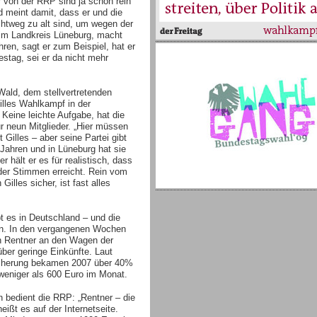
r von der RRP sind ja schon rein
d meint damit, dass er und die
chtweg zu alt sind, um wegen der
t im Landkreis Lüneburg, macht
ren, sagt er zum Beispiel, hat er
stag, sei er da nicht mehr
ald, dem stellvertretenden
illes Wahlkampf in der
Keine leichte Aufgabe, hat die
 neun Mitglieder. „Hier müssen
 Gilles – aber seine Partei gibt
 Jahren und in Lüneburg hat sie
r hält er es für realistisch, dass
der Stimmen erreicht. Rein vom
 Gilles sicher, ist fast alles
bt es in Deutschland – und die
en. In den vergangenen Wochen
n Rentner an den Wagen der
über geringe Einkünfte. Laut
cherung bekamen 2007 über 40%
weniger als 600 Euro im Monat.
 bedient die RRP: „Rentner – die
eißt es auf der Internetseite.