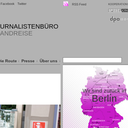
Facebook
Twitter
RSS Feed
KOOPERATION
OURNALISTENBÜRO
LANDREISE
ie Route
Presse
Über uns
Wir sind zurück in
Berlin