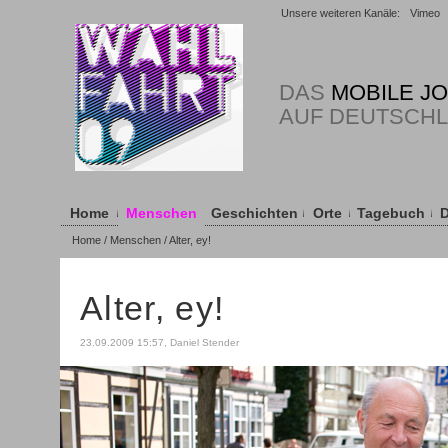
Unsere weiteren Kanäle:
Vimeo
DAS
MOBILE J
AUF DEUTSCH
Home
Menschen
Geschichten
Orte
Tagebuch
D
Home
/
Menschen
/ Alter, ey!
Alter, ey!
23.09.2009 15:57, Daniel Stender