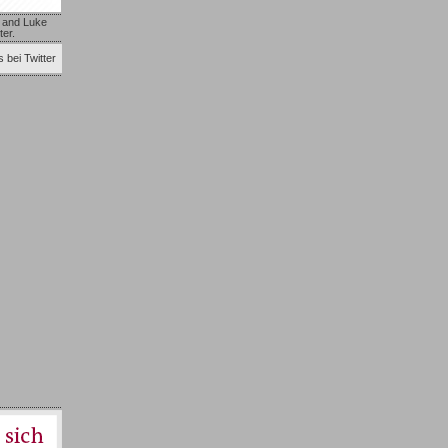
and
Luke
ter.
 bei Twitter