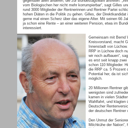
gegenüber allen anderen, die zur Bundestagswahl antreten. „Wi
vom Biologischen her nicht mehr korrumpierbar“, sagt Gilles un
rund 3000 Mitglieder der Rentnerinnen und Rentner Partei schli
hohen Diäten in die Politik zu gehen. Gilles, der Direktkandida
gerne mal einen Scherz über das eigene Alter. Mit seinen 66 Jah
ja schon eine Rente – an einer weiteren Pension, etwa im Bunde
interessiert.
Gemeinsam mit Bernd W
Kreisvorstand, macht G
Innenstadt von Lüchow. 
RRP in Lüchow doch nur
wir noch aufbauen“, sagt
es erst seit knapp zwei
schon 110 Mitglieder. Hie
die RRP ca. 5 Prozent 
Potential her, da ist sich
möglich.
20 Millionen Rentner gi
wenigsten sind zufried
kamen in vielen Städte
Wahlfahrt, und klagten 
Deutscher Rentenversi
der deutschen Rentner 
Den Unmut der Senioren
Milchkühe der Nation“, h