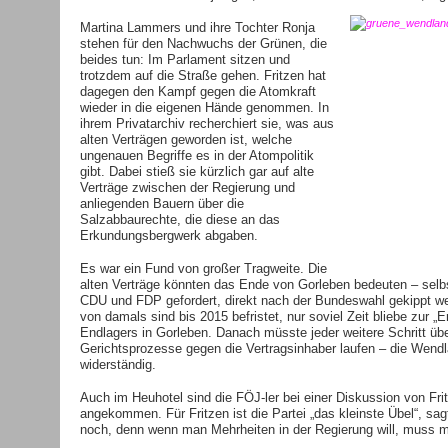
Martina Lammers und ihre Tochter Ronja
stehen für den Nachwuchs der Grünen, die
beides tun: Im Parlament sitzen und
trotzdem auf die Straße gehen. Fritzen hat
dagegen den Kampf gegen die Atomkraft
wieder in die eigenen Hände genommen. In
ihrem Privatarchiv recherchiert sie, was aus
alten Verträgen geworden ist, welche
ungenauen Begriffe es in der Atompolitik
gibt. Dabei stieß sie kürzlich gar auf alte
Verträge zwischen der Regierung und
anliegenden Bauern über die
Salzabbaurechte, die diese an das
Erkundungsbergwerk abgaben.
Es war ein Fund von großer Tragweite. Die
alten Verträge könnten das Ende von Gorleben bedeuten – selb
CDU und FDP gefordert, direkt nach der Bundeswahl gekippt we
von damals sind bis 2015 befristet, nur soviel Zeit bliebe zur 
Endlagers in Gorleben. Danach müsste jeder weitere Schritt ü
Gerichtsprozesse gegen die Vertragsinhaber laufen – die Wendl
widerständig.
Auch im Heuhotel sind die FÖJ-ler bei einer Diskussion von Fri
angekommen. Für Fritzen ist die Partei „das kleinste Übel“, sag
noch, denn wenn man Mehrheiten in der Regierung will, muss 