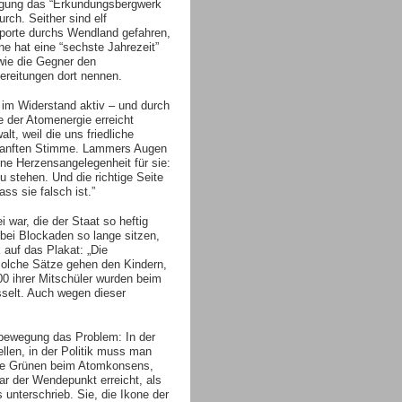
ung das “Erkundungsbergwerk
rch. Seither sind elf
porte durchs Wendland gefahren,
lne hat eine “sechste Jahrezeit”
wie die Gegner den
reitungen dort nennen.
 im Widerstand aktiv – und durch
e der Atomenergie erreicht
t, weil die uns friedliche
r sanften Stimme. Lammers Augen
ine Herzensangelegenheit für sie:
 stehen. Und die richtige Seite
ss sie falsch ist.”
 war, die der Staat so heftig
bei Blockaden so lange sitzen,
 auf das Plakat: „Die
 Solche Sätze gehen den Kindern,
0 ihrer Mitschüler wurden beim
sselt. Auch wegen dieser
l-bewegung das Problem: In der
len, in der Politik muss man
die Grünen beim Atomkonsens,
ar der Wendepunkt erreicht, als
unterschrieb. Sie, die Ikone der