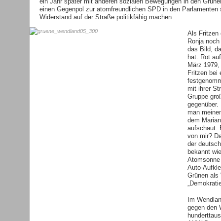
ein Jahr später mit anderen sozialen Bewegungen in den Grünen 
einen Gegenpol zur atomfreundlichen SPD in den Parlamenten sc
Widerstand auf der Straße politikfähig machen.
Als Fritzen
Ronja noch 
das Bild, d
hat. Rot au
März 1979, 
Fritzen bei
festgenomme
mit ihrer S
Gruppe groß
gegenüber. 
man meinen,
dem Mariann
aufschaut. E
von mir? D
der deutsc
bekannt wie
Atomsonne 
Auto-Aufkle
Grünen als 
„Demokratie
Im Wendlan
gegen den 
hunderttau