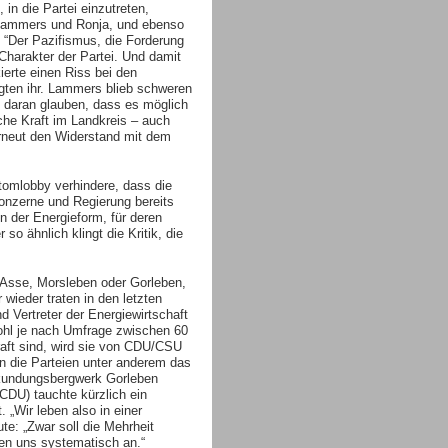
in die Partei einzutreten,
t Lammers und Ronja, und ebenso
“Der Pazifismus, die Forderung
harakter der Partei. Und damit
kierte einen Riss bei den
gten ihr. Lammers blieb schweren
te daran glauben, dass es möglich
sche Kraft im Landkreis – auch
rneut den Widerstand mit dem
tomlobby verhindere, dass die
onzerne und Regierung bereits
on der Energieform, für deren
so ähnlich klingt die Kritik, die
n Asse, Morsleben oder Gorleben,
 wieder traten in den letzten
d Vertreter der Energiewirtschaft
ohl je nach Umfrage zwischen 60
aft sind, wird sie von CDU/CSU
n die Parteien unter anderem das
rkundungsbergwerk Gorleben
CDU) tauchte kürzlich ein
„Wir leben also in einer
e: „Zwar soll die Mehrheit
gen uns systematisch an.“