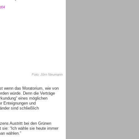
Foto: Jörn Neumann
st wenn das Moratorium, wie von
rden würde. Denn die Verträge
„Erkundung“ eines möglichen
ber Enteignungen und
änder sind schließlich
tzens Austritt bei den Grünen
t sie: “Ich wähle sie heute immer
man wählen.”