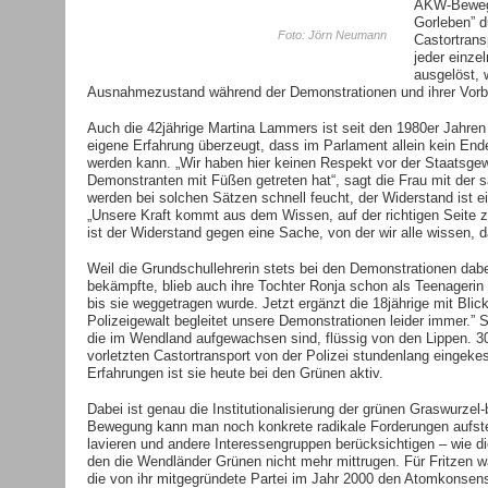
AKW-Beweg
Gorleben” du
Foto: Jörn Neumann
Castortrans
jeder einze
ausgelöst, 
Ausnahmezustand während der Demonstrationen und ihrer Vorbe
Auch die 42jährige Martina Lammers ist seit den 1980er Jahren
eigene Erfahrung überzeugt, dass im Parlament allein kein End
werden kann. „Wir haben hier keinen Respekt vor der Staatsgewal
Demonstranten mit Füßen getreten hat“, sagt die Frau mit de
werden bei solchen Sätzen schnell feucht, der Widerstand ist e
„Unsere Kraft kommt aus dem Wissen, auf der richtigen Seite zu
ist der Widerstand gegen eine Sache, von der wir alle wissen, da
Weil die Grundschullehrerin stets bei den Demonstrationen dabei
bekämpfte, blieb auch ihre Tochter Ronja schon als Teenagerin 
bis sie weggetragen wurde. Jetzt ergänzt die 18jährige mit Blick
Polizeigewalt begleitet unsere Demonstrationen leider immer.”
die im Wendland aufgewachsen sind, flüssig von den Lippen. 30
vorletzten Castortransport von der Polizei stundenlang eingeke
Erfahrungen ist sie heute bei den Grünen aktiv.
Dabei ist genau die Institutionalisierung der grünen Graswurze
Bewegung kann man noch konkrete radikale Forderungen aufstel
lavieren und andere Interessengruppen berücksichtigen – wie 
den die Wendländer Grünen nicht mehr mittrugen. Für Fritzen w
die von ihr mitgegründete Partei im Jahr 2000 den Atomkonsens 