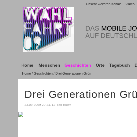
Unsere weiteren Kanäle:
Vimeo
DAS
MOBILE J
AUF DEUTSCH
Home
Menschen
Geschichten
Orte
Tagebuch
D
Home
/
Geschichten
/ Drei Generationen Grün
Drei Generationen Gr
23.09.2009 20:24, Lu Yen Roloff