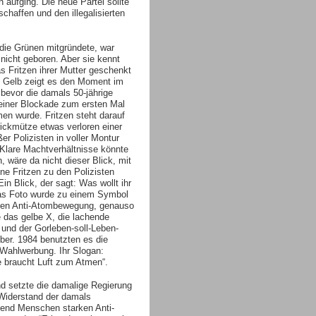
aufging. Die neue Partei sollte
haffen und den illegalisierten
 die Grünen mitgründete, war
nicht geboren. Aber sie kennt
as Fritzen ihrer Mutter geschenkt
f Gelb zeigt es den Moment im
bevor die damals 50-jährige
 einer Blockade zum ersten Mal
n wurde. Fritzen steht darauf
trickmütze etwas verloren einer
er Polizisten in voller Montur
Klare Machtverhältnisse könnte
 wäre da nicht dieser Blick, mit
e Fritzen zu den Polizisten
in Blick, der sagt: Was wollt ihr
as Foto wurde zu einem Symbol
hen Anti-Atombewegung, genauso
 das gelbe X, die lachende
und der Gorleben-soll-Leben-
ber. 1984 benutzten es die
Wahlwerbung. Ihr Slogan:
 braucht Luft zum Atmen“.
d setzte die damalige Regierung
Widerstand der damals
send Menschen starken Anti-