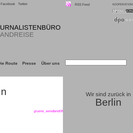
Facebook
Twitter
RSS Feed
KOOPERATION
OURNALISTENBÜRO
LANDREISE
ie Route
Presse
Über uns
ün
Wir sind zurück in
Berlin