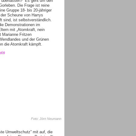
u überlassen?“ Es geht um den
orleben. Die Frage ist reine
ne Gruppe 18- bis 20-jähriger
in der Scheune von Harrys
 sind, ist selbstverständlich.
die Demonstrationen im
tern mit „Atomkraft, nein
t Marianne Fritzen
Wendlandes und der Grünen
gen die Atomkraft kämpft.
Foto: Jörn Neumann
ste Umweltschutz” mit auf, die