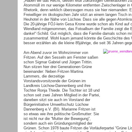
„Haben wir das Recht, diesen Müll zukünftigen Generationen z
Atommüll im nur wenige Kilometer entfernten Zwischenlager in G
Rhetorik, denn wirklich überzeugen muss sie hier niemanden: Ei
Freiwilliger im ökologischen Jahr sitzt an einem langen Tisch 
Heuhotel in der Nähe von Lüchow. Dass sie alle gegen Atomkraft
Die 20-jährige FÖJ-lerin Gesa Krone wurde schon als Kind auf 
Wendland mitgenommen, das Fotoalbum der Familie zeigt die El
danke!“-Schild. Gut möglich, dass die Familie damals schon mi
zusammentraf. Wohl kaum jemand könnte die Geschichte des 
besser erzählen als die kleine 85jährige, die seit 36 Jahren ge
Am Abend zuvor im Wohnzimmer von
Fritzen. Auf den Sesseln am Fenster saßen
schon Sigmar Gabriel und Jürgen Trittin.
Nun sitzen hier drei Generationen Grüne
beieinander: Neben Fritzen Martina
Lammers, die derzeitige
Vorstandsvorsitzende der Grünen im
Landkreis Lüchow-Dannenberg und ihre
Tochter Ronja Thiede. Die Tochter ist 18 und
schon seit zwei Jahren Mitglied in der Partei,
daneben sitzt sie auch im Vorstand der
Bürgerinitiative Umweltschutz Lüchow
Dannenberg e.V. (BI). Marianne Fritzen ist
so etwas wie ihre politische Großmutter: Sie
ist nicht nur die “Mutter der Bewegung”,
sondern auch ein Gründungsmitglied der
Grünen. Schon 1978 baute Fritzen die Vorläuferpartei “Grüne Li