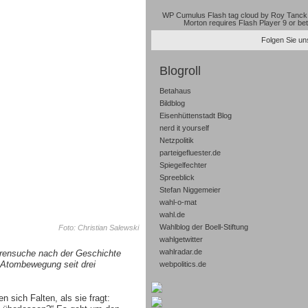
WP Cumulus Flash tag cloud by
Roy Tanck
Morton
requires
Flash Player
9 or bet
Folgen Sie uns
Blogroll
Betahaus
Bildblog
Eisenhüttenstadt Blog
nerd it yourself
Netzpolitik
parteigefluester.de
Spiegelfechter
Spreeblick
Stefan Niggemeier
wahl-o-mat
wahl.de
Wahlblog der Boell-Stiftung
Foto: Christian Salewski
wahlgetwitter
wahlradar.de
urensuche nach der Geschichte
-Atombewegung seit drei
webpolitics.de
 sich Falten, als sie fragt: