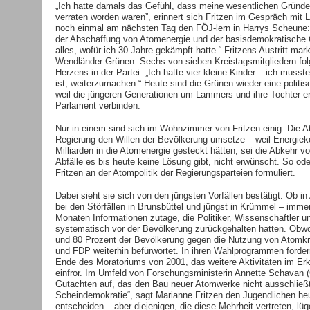
„Ich hatte damals das Gefühl, dass meine wesentlichen Gründe, 
verraten worden waren”, erinnert sich Fritzen im Gespräch mi
noch einmal am nächsten Tag den FÖJ-lern in Harrys Scheune: 
der Abschaffung von Atomenergie und der basisdemokratische C
alles, wofür ich 30 Jahre gekämpft hatte.“ Fritzens Austritt mar
Wendländer Grünen. Sechs von sieben Kreistagsmitgliedern fol
Herzens in der Partei: „Ich hatte vier kleine Kinder – ich muss
ist, weiterzumachen.“ Heute sind die Grünen wieder eine politi
weil die jüngeren Generationen um Lammers und ihre Tochter e
Parlament verbinden.
Nur in einem sind sich im Wohnzimmer von Fritzen einig: Die A
Regierung den Willen der Bevölkerung umsetze – weil Energiek
Milliarden in die Atomenergie gesteckt hätten, sei die Abkehr v
Abfälle es bis heute keine Lösung gibt, nicht erwünscht. So oder 
Fritzen an der Atompolitik der Regierungsparteien formuliert.
Dabei sieht sie sich von den jüngsten Vorfällen bestätigt: Ob i
bei den Störfällen in Brunsbüttel und jüngst in Krümmel – immer
Monaten Informationen zutage, die Politiker, Wissenschaftler un
systematisch vor der Bevölkerung zurückgehalten hatten. Obw
und 80 Prozent der Bevölkerung gegen die Nutzung von Atomkr
und FDP weiterhin befürwortet. In ihren Wahlprogrammen forder
Ende des Moratoriums von 2001, das weitere Aktivitäten im E
einfror. Im Umfeld von Forschungsministerin Annette Schavan (
Gutachten auf, das den Bau neuer Atomwerke nicht ausschließt. 
Scheindemokratie“, sagt Marianne Fritzen den Jugendlichen heut
entscheiden – aber diejenigen, die diese Mehrheit vertreten, lü