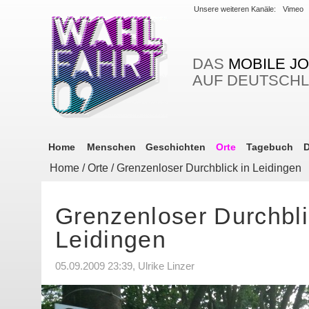
Unsere weiteren Kanäle:
Vimeo
DAS
MOBILE J
AUF DEUTSCH
Home
Menschen
Geschichten
Orte
Tagebuch
D
Home
/
Orte
/ Grenzenloser Durchblick in Leidingen
Grenzenloser Durchbli
Leidingen
05.09.2009 23:39, Ulrike Linzer